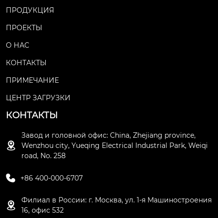
езной дороге, горнодо
ПРОДУКЦИЯ
бывающей промышле
нности, нефтехимии, п
ПРОЕКТЫ
очте и телекоммуника
циях, связи, медицине
О НАС
и здравоохранении, б
КОНТАКТЫ
анках, гостиницах, выс
отных зданиях и компь
ПРИМЕЧАНИЕ
ютерных сетях. Шкаф п
итания постоянного то
ЦЕНТР ЗАГРУЗКИ
ка с микрокомпьютер
КОНТАКТЫ
ным управлением мо
жет использоваться д
Завод и головной офис: China, Zhejiang province,
ля необслуживаемых,

Wenzhou city, Yueqing Electrical Industrial Park, Weiqi
удаленных централиз
road, No. 258
ованных электростанц
ий, подстанций и друг

их отраслей промышл
+86 400-000-6707
енности.
Филиал в России: г. Москва, ул. 1-я Машиностроения

16, офис 532